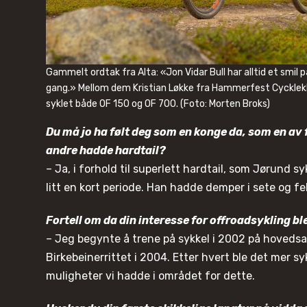
Gammelt ordtak fra Alta: «Jon Vidar Bull har alltid et smil på
gang.» Mellom dem Kristian Løkke fra Hammerfest Cyckleklub
syklet både OF 150 og OF 700. (Foto: Morten Broks)
Du må jo ha følt deg som en konge da, som en av
andre hadde hardtail?
– Ja, i forhold til superlett hardtail, som Jørund s
litt en kort periode. Han hadde demper i sete og f
Fortell om da din interesse for offroadsykling bl
– Jeg begynte å trene på sykkel i 2002 på hovedsa
Birkebeinerrittet i 2004. Etter hvert ble det mer sy
muligheter vi hadde i området for dette.