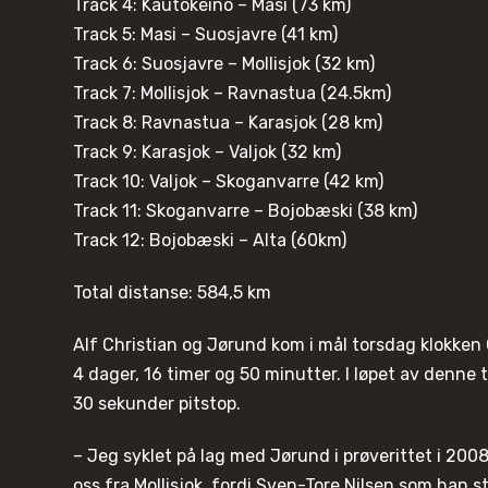
Track 4: Kautokeino – Masi (73 km)
Track 5: Masi – Suosjavre (41 km)
Track 6: Suosjavre – Mollisjok (32 km)
Track 7: Mollisjok – Ravnastua (24.5km)
Track 8: Ravnastua – Karasjok (28 km)
Track 9: Karasjok – Valjok (32 km)
Track 10: Valjok – Skoganvarre (42 km)
Track 11: Skoganvarre – Bojobæski (38 km)
Track 12: Bojobæski – Alta (60km)
Total distanse: 584,5 km
Alf Christian og Jørund kom i mål torsdag klokken
4 dager, 16 timer og 50 minutter. I løpet av denne
30 sekunder pitstop.
– Jeg syklet på lag med Jørund i prøverittet i 20
oss fra Mollisjok, fordi Sven-Tore Nilsen som han st