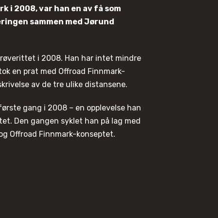
rk i 2008, var han en av få som
sseringen sammen med Jørund
prøverittet i 2008. Han har intet mindre
i tok en prat med Offroad Finnmark-
krivelse av de tre ulike distansene.
første gang i 2008 – en opplevelse han
ittet. Den gangen syklet han på lag med
 og Offroad Finnmark-konseptet.