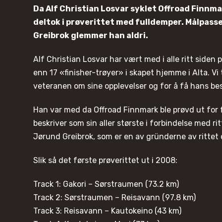
Da Alf Christian Losvar syklet Offroad Finnma
deltok i prøverittet med fulldemper. Målpa
Greibrok glemmer han aldri.
Alf Christian Losvar har vært med i alle ritt siden 
enn 17 «finisher-trøyer» i skapet hjemme i Alta. V
veteranen om sine opplevelser og for å få hans bes
Han var med da Offroad Finnmark ble prøvd ut for 
beskriver som sin aller største i forbindelse med r
Jørund Greibrok, som er en av gründerne av rittet
Slik så det første prøverittet ut i 2008:
Track 1: Gakori – Sørstraumen (73.2 km)
Track 2: Sørstraumen – Reisavann (97.8 km)
Track 3: Reisavann – Kautokeino (43 km)