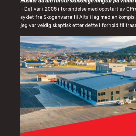
Husker du din første skikkelige langtur på vidda
– Det var i 2008 i forbindelse med oppstart av Off
syklet fra Skoganvarre til Alta i lag med en kompis
jeg var veldig skeptisk etter dette i forhold til tra