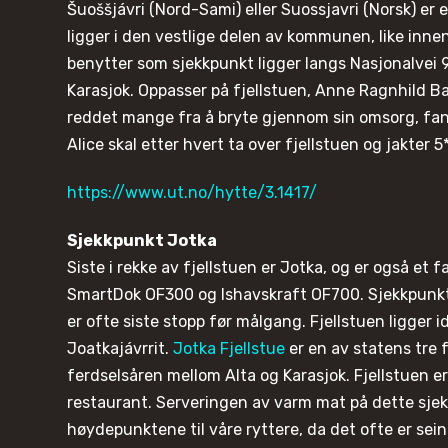
Šuoššjávri (Nord-Sami) eller Suossjavri (Norsk) er
ligger i den vestlige delen av kommunen, like innen
benytter som sjekkpunkt ligger langs Nasjonalvei
Karasjok. Oppasser på fjellstuen, Anne Ragnhild Bal
reddet mange fra å bryte gjennom sin omsorg, fan
Alice skal etter hvert ta over fjellstuen og jakter 5
https://www.ut.no/hytte/3.1417/
Sjekkpunkt Jotka
Siste i rekke av fjellstuen er Jotka, og er også et
SmartDok OF300 og Ishavskraft OF700. Sjekkpunkt
er ofte siste stopp før målgang. Fjellstuen ligger id
Joatkajávrrit.
Jotka Fjellstue
er en av statens tre 
ferdselsåren mellom Alta og Karasjok. Fjellstuen e
restaurant. Serveringen av varm mat på dette sje
høydepunktene til våre ryttere, da det ofte er sein