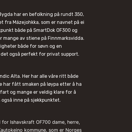
Bygda har en befolkning på rundt 350,
t fra Mázejohkka, som er navnet på ei
ekkpunkt både på SmartDok OF300 og
or mange av stiene på Finnmarksvidda.
uligheter både for søvn og en
 det også perfekt for privat support.
ndic Alta. Her har alle våre ritt både
ne har fått smaken på løypa etter å ha
art og mange er veldig klare for å
s også inne på sjekkpunktet.
 for Ishavskraft OF700 dame, herre,
i Kautokeino kommune, som er Norges