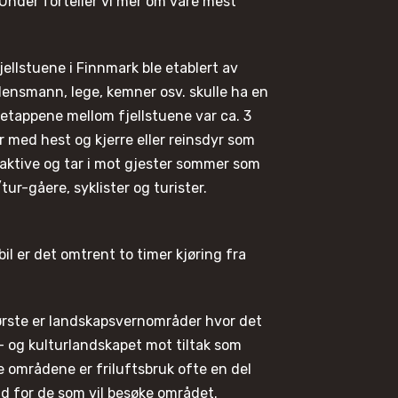
 Under forteller vi mer om våre mest
Fjellstuene i Finnmark ble etablert av
 lensmann, lege, kemner osv. skulle ha en
etappene mellom fjellstuene var ca. 3
er med hest og kjerre eller reinsdyr som
g aktive og tar i mot gjester sommer som
tur-gåere, syklister og turister.
l er det omtrent to timer kjøring fra
ørste er landskapsvernområder hvor det
- og kulturlandskapet mot tiltak som
e områdene er friluftsbruk ofte en del
bud for de som vil besøke området.