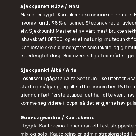
Sjekkpunkt Mâze / Masi
Masi er ei bygd i Kautokeino kommune i Finnmark. 
hvorav rundt 98 % er samer. Stedsnavnet er avlede
elv. Sjekkpunkt Masi er et av vårt mest brukte sj
Ishavskraft OF700, og er et naturlig knutepunkt f
Den lokale skole blir benyttet som lokale, og gir m
etterlengtet dusj. God oversiktlig uteområdet gjør
Sjekkpunkt Áltá / Alta
Lokalisert i gågata i Alta Sentrum, like utenfor Sca
start og målgang, og alle ritt er innom her. Rytter
gjennomført første etappe, det har ofte vært høy f
komme seg videre i løypa, så det er gjerne høy pul
Guovdageaidnu / Kautokeino
I bygda Kautokeino finner man ett fast stoppested
mix og solo. Kautokeino er administrasjonssted 