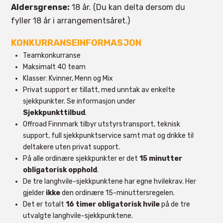
Aldersgrense:
18 år. (Du kan delta dersom du
fyller 18 år i arrangementsåret.)
KONKURRANSEINFORMASJON
Teamkonkurranse
Maksimalt 40 team
Klasser: Kvinner, Menn og Mix
Privat support er tillatt, med unntak av enkelte
sjekkpunkter. Se informasjon under
Sjekkpunkttilbud
.
Offroad Finnmark tilbyr utstyrstransport, teknisk
support, full sjekkpunktservice samt mat og drikke til
deltakere uten privat support.
På alle ordinære sjekkpunkter er det
15 minutter
obligatorisk opphold
.
De tre langhvile-sjekkpunktene har egne hvilekrav. Her
gjelder
ikke
den ordinære 15-minuttersregelen.
Det er totalt
16 timer obligatorisk hvile
på de tre
utvalgte langhvile-sjekkpunktene.