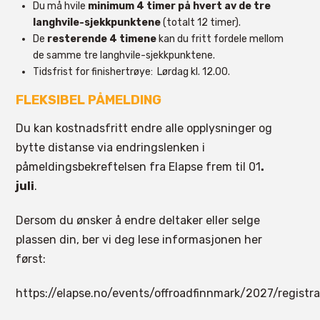
Du må hvile
minimum 4 timer på hvert av de tre
langhvile-sjekkpunktene
(totalt 12 timer).
De
resterende 4 timene
kan du fritt fordele mellom
de samme tre langhvile-sjekkpunktene.
Tidsfrist for finishertrøye:
Lørdag kl. 12.00.
FLEKSIBEL PÅMELDING
Du kan kostnadsfritt endre alle opplysninger og
bytte distanse via endringslenken i
påmeldingsbekreftelsen fra Elapse frem til 01
.
juli
.
Dersom du ønsker å endre deltaker eller selge
plassen din, ber vi deg lese informasjonen her
først:
https://elapse.no/events/offroadfinnmark/2027/registr