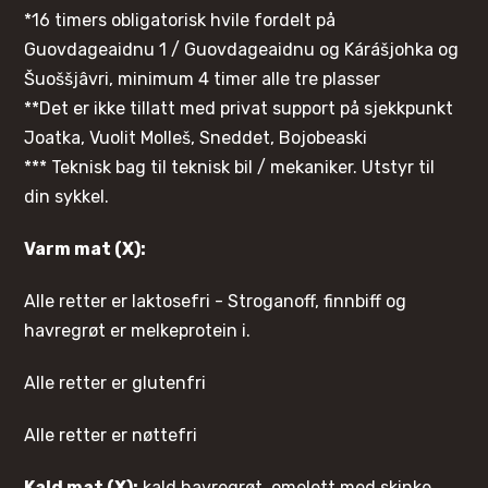
*16 timers obligatorisk hvile fordelt på
Guovdageaidnu 1 / Guovdageaidnu og Kárášjohka og
Šuoššjâvri, minimum 4 timer alle tre plasser
**Det er ikke tillatt med privat support på sjekkpunkt
Joatka, Vuolit Molleš, Sneddet, Bojobeaski
*** Teknisk bag til teknisk bil / mekaniker. Utstyr til
din sykkel.
Varm mat (X):
Alle retter er laktosefri - Stroganoff, finnbiff og
havregrøt er melkeprotein i.
Alle retter er glutenfri
Alle retter er nøttefri
Kald mat (X):
kald havregrøt, omelett med skinke,