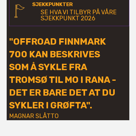
SJEKKPUNKTER
SE HVA VI TILBYR PÅ VÅRE
SJEKKPUNKT 2026
"OFFROAD FINNMARK
700 KAN BESKRIVES
SOM Å SYKLE FRA
TROMSØ TIL MO I RANA -
DET ER BARE DET AT DU
SYKLER I GRØFTA".
MAGNAR SLÅTTO