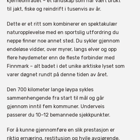
kjerneområdet – et landskap som har vært brukt
til jakt, fiske og reindrift i tusenvis av år.
Dette er et ritt som kombinerer en spektakulær
naturopplevelse med en sportslig utfordring du
neppe finner noe annet sted. Du sykler gjennom
endeløse vidder, over myrer, langs elver og opp
flere høydemeter enn de fleste forbinder med
Finnmark – alt badet i det unike arktiske lyset som
varer døgnet rundt på denne tiden av året.
Den 700 kilometer lange løypa sykles
sammenhengende fra start til mål og går
gjennom inntil fem kommuner. Underveis
passerer du 10–12 bemannede sjekkpunkter.
For å kunne gjennomføre en slik prestasjon er
riktig ernæring, restitusjon og hvile avgjørende.