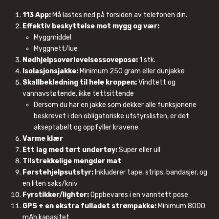
113 App:
Må lastes ned på forsiden av telefonen din.
Effektiv beskyttelse mot mygg og vær:
Myggmiddel
Myggnett/lue
Nødhjelpsoverlevelsessovepose:
1 stk.
Isolasjonsjakke:
Minimum 250 gram eller dunjakke
Skallbekledning til hele kroppen:
Vindtett og
vannavstøtende, ikke tettsittende
Dersom du har en jakke som dekker alle funksjonene
beskrevet i den obligatoriske utstyrslisten, er det
akseptabelt og oppfyller kravene.
Varme klær
Ett lag med tørt undertøy:
Super eller ull
Tilstrekkelige mengder mat
Førstehjelpsutstyr:
Inkluderer tape, strips, bandasjer, og
en liten saks/kniv
Fyrstikker/lighter:
Oppbevares i en vanntett pose
GPS + en ekstra fulladet strømpakke:
Minimum 8000
mAh kapasitet