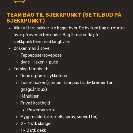
TEAM BAG TIL SJEKKPUNKT (SE TILBUD PÅ
SJEKKPUNKT)
Alle ryttere pakker tre bager hver. Se hvilken bag du møter
hvor på oversikten under. Bag 2 møter du på
sjekkpunktene med langhvile.
Ønsker man å sove:
Teppepose/sovepose
dyne + laken + pute
Forslag til innhold:
Rene og tørre sykkelklær
Toalettsaker (sjampo, tannpasta, div kremer for
gnagsår, Ibux)
Håndklær
Privat kosthold
Powerbars etc.
Myggmiddel (olje, melk, spray, servietter)
2 – 4 stk slanger
1 – 2 stk dekk