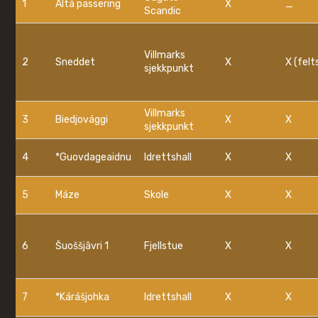
1
Áltá passering
X
_
Scandic
Villmarks
2
Sneddet
X
X (felts
sjekkpunkt
Villmarks
3
Biedjovággi
X
X
sjekkpunkt
4
*Guovdageaidnu
Idrettshall
X
X
5
Máze
Skole
X
X
6
Šuoššjâvri 1
Fjellstue
X
X
7
*Kárášjohka
Idrettshall
X
X