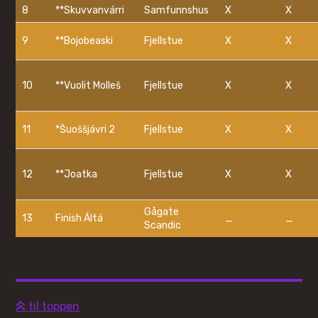
8
**Skuvvanvárri
Samfunnshus
X
X
9
**Bojobeaski
Fjellstue
X
X
10
**Vuolit Molleš
Fjellstue
X
X
11
*Šuoššjávri 2
Fjellstue
X
X
12
**Joatka
Fjellstue
X
X
Gågate
13
Finish Áltá
_
_
Scandic
til toppen