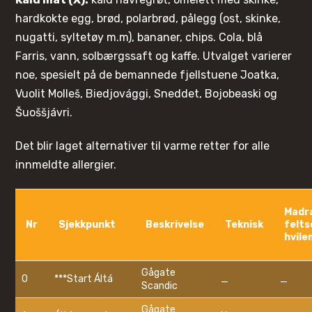
hardkokte egg, brød, polarbrød, pålegg (ost, skinke,
nugatti, syltetøy m.m), bananer, chips. Cola, blå
Farris, vann, solbærgssaft og kaffe. Utvalget varierer
noe, spesielt på de bemannede fjellstuene Joatka,
Vuolit Molleš, Biedjovággi, Sneddet, Bojobeaski og
Šuoššjávri.
Det blir laget alternativer til varme retter for alle
innmeldte allergier.
Madra
Nr
Sjekkpunkt
Beskrivelse
Teknisk
felt
hvile
Gågate
0
***Start Áltá
_
_
Scandic
Gågate