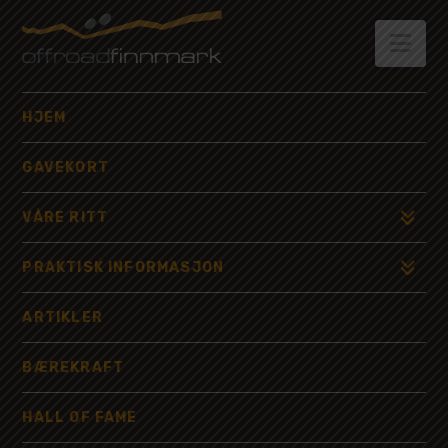
OFFROAD
FINNMARK
Nav
HJEM
GAVEKORT
VÅRE RITT
PRAKTISK INFORMASJON
ARTIKLER
BÆREKRAFT
HALL OF FAME