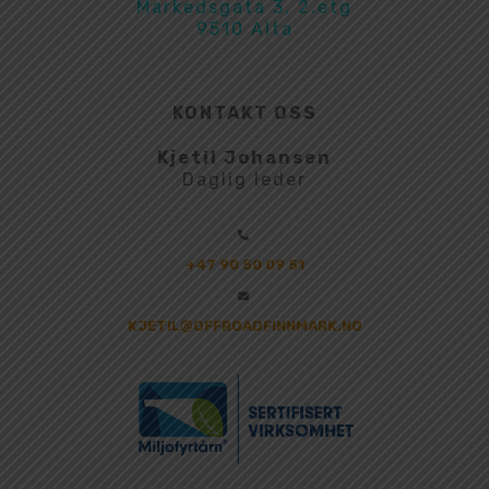
Markedsgata 3, 2.etg
9510 Alta
KONTAKT OSS
Kjetil Johansen
Daglig leder
+47 90 50 09 51
KJETIL@OFFROADFINNMARK.NO