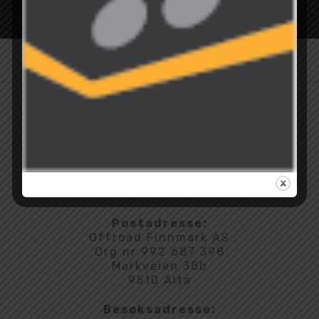
Postadresse:
Offroad Finnmark AS
Org nr 992 687 398
Markveien 38b
9510 Alta
Besøksadresse: