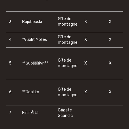
Gîte de
3
Bojobeaski
X
X
montagne
Gîte de
4
*Vuolit Molleš
X
X
montagne
Gîte de
5
**Šuoššjávri**
X
X
montagne
Gîte de
6
**Joatka
X
X
montagne
Gågate
7
Finir Áltá
Scandic