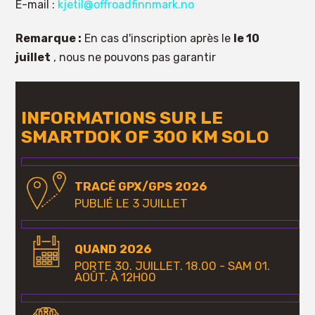
E-mail :
kjetil@offroadfinnmark.no
Remarque :
En cas d'inscription après le
le 10
juillet
, nous ne pouvons pas garantir
INFORMATIONS SUR LE
SMARTDOK OF 300 KM SOLO
TRACÉ GPX/GPS 2026
PUBLIÉ LE 3 JUILLET
QUAND 2026
PORTE 30. JUILLET. 18.00 - SAM 01.
AOÛT. À 12H00