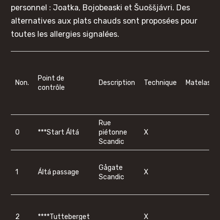
personnel : Joatka, Bojobeaski et Šuoššjávri. Des
alternatives aux plats chauds sont proposées pour
toutes les allergies signalées.
Point de
Non.
Description
Technique
Matelas
contrôle
Rue
0
***Start Áltá
piétonne
X
Scandic
Gågate
1
Áltá passage
X
Scandic
2
****Tutteberget
X