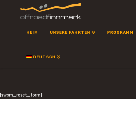
OFFROAD
FINNMARK
HEIM
UNSERE FAHRTEN
PROGRAMM
DEUTSCH
[swpm_reset_form]